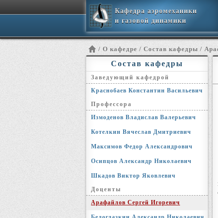
Кафедра аэромеханики
и газовой динамики
/ О кафедре /
Cостав кафедры
/ Ара
Состав кафедры
Заведующий кафедрой
Краснобаев Константин Васильевич
Профессора
Измоденов Владислав Валерьевич
Котелкин Вячеслав Дмитриевич
Максимов Федор Александрович
Осипцов Александр Николаевич
Шкадов Виктор Яковлевич
Доценты
Арафайлов Сергей Игоревич
Белоглазкин Александр Николаевич