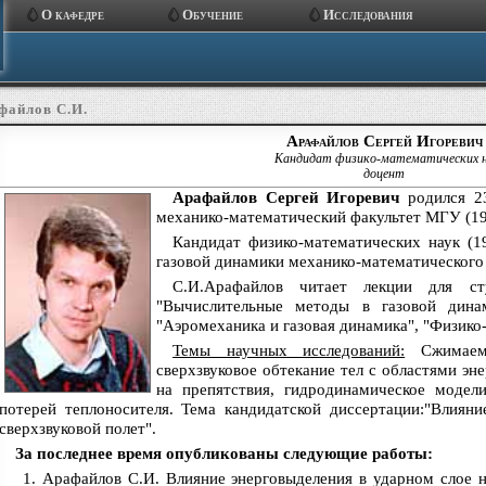
О кафедре
Обучение
Исследования
файлов С.И.
Арафайлов Сергей Игоревич
Кандидат физико-математических н
доцент
Арафайлов Сергей Игоревич
родился 23
механико-математический факультет МГУ (19
Кандидат физико-математических наук (1
газовой динамики механико-математического 
С.И.Арафайлов читает лекции для ст
"Вычислительные методы в газовой дина
"Аэромеханика и газовая динамика", "Физико
Темы научных исследований:
Сжимаемы
сверхзвуковое обтекание тел с областями эн
на препятствия, гидродинамическое модел
потерей теплоносителя. Тема кандидатской диссертации:"Влияни
сверхзвуковой полет".
За последнее время опубликованы следующие работы:
Арафайлов С.И. Влияние энерговыделения в ударном слое н