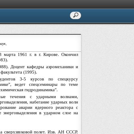
аук,
 марта 1961 г. в г. Кирове. Окончил
83).
988). Доцент кафедры аэромеханики и
факультета (1995).
удентов 3-5 курсов по спецкурсу
мике", ведет спецсеминары по теме
-химическая гидродинамика".
е течения с ударными волнами,
ерговыделения, набегание ударных волн
ирование аварии ядерного реактора с
е энерговыделения в ударном слое на
а сверхзвуковой полет. Изв. АН СССР.