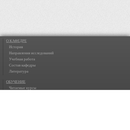
О КАФЕДРЕ
История
Направления исследований
Учебная работа
Состав кафедры
Литература
ОБУЧЕНИЕ
Читаемые курсы
Темы курсовых работ
Практикум
Поступающим на кафедру
Материалы для студентов
Магистратура
Аспирантура